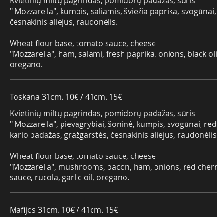
Kvietinių miltų pagrindas, pomidorų padažas, sūris
" Mozzarella", kumpis, saliamis, šviežia paprika, svogūnai
česnakinis aliejus, raudonėlis.
Wheat flour base, tomato sauce, cheese
"Mozzarella", ham, salami, fresh paprika, onions, black oliv
oregano.
Toskana 31cm. 10€ / 41cm. 15€
Kvietinių miltų pagrindas, pomidorų padažas, sūris
" Mozzarella", pievagrybiai, šoninė, kumpis, svogūnai, re
kario padažas, gražgarstės, česnakinis aliejus, raudonėlis
Wheat flour base, tomato sauce, cheese
"Mozzarella", mushrooms, bacon, ham, onions, red cherr
sauce, rucola, garlic oil, oregano.
Mafijos 31cm. 10€ / 41cm. 15€