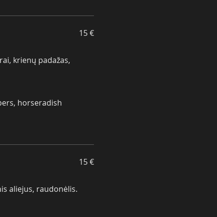
15 €
rai, krienų padažas,
pers, horseradish
15 €