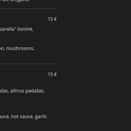
15 €
zarella" šoninė,
con, mushrooms,
15 €
ažas, aštrus padažas,
uce, hot sauce, garlic