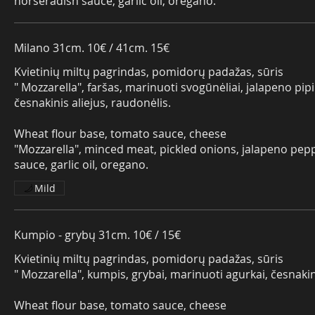
horseradish sauce, garlic oil, oregano.
Milano 31cm. 10€ / 41cm. 15€
Kvietinių miltų pagrindas, pomidorų padažas, sūris
" Mozzarella", faršas, marinuoti svogūnėliai, jalapeno pipi
česnakinis aliejus, raudonėlis.
Wheat flour base, tomato sauce, cheese
"Mozzarella", minced meat, pickled onions, jalapeno pep
sauce, garlic oil, oregano.
Mild
Kumpio - grybų 31cm. 10€ / 15€
Kvietinių miltų pagrindas, pomidorų padažas, sūris
" Mozzarella", kumpis, grybai, marinuoti agurkai, česnakinis aliejus, raudonėlis.
Wheat flour base, tomato sauce, cheese