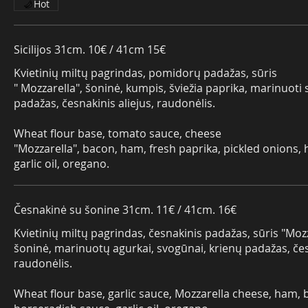
Hot
Sicilijos 31cm. 10€ / 41cm 15€
Kvietinių miltų pagrindas, pomidorų padažas, sūris
" Mozzarella", šoninė, kumpis, šviežia paprika, marinuoti 
padažas, česnakinis aliejus, raudonėlis.
Wheat flour base, tomato sauce, cheese
"Mozzarella", bacon, ham, fresh paprika, pickled onions,
garlic oil, oregano.
Česnakinė su šonine 31cm. 11€ / 41cm. 16€
Kvietinių miltų pagrindas, česnakinis padažas, sūris "Moz
šoninė, marinuotų agurkai, svogūnai, krienų padažas, česn
raudonėlis.
Wheat flour base, garlic sauce, Mozzarella cheese, ham, b