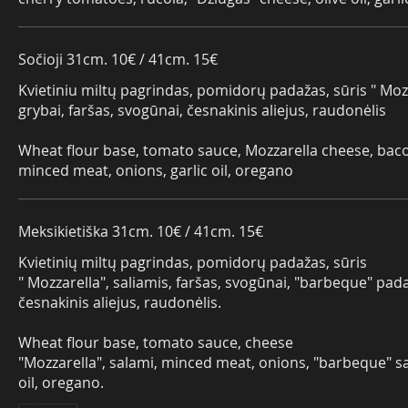
Sočioji 31cm. 10€ / 41cm. 15€
Kvietiniu miltų pagrindas, pomidorų padažas, sūris " Moz
grybai, faršas, svogūnai, česnakinis aliejus, raudonėlis
Wheat flour base, tomato sauce, Mozzarella cheese, ba
minced meat, onions, garlic oil, oregano
Meksikietiška 31cm. 10€ / 41cm. 15€
Kvietinių miltų pagrindas, pomidorų padažas, sūris
" Mozzarella", saliamis, faršas, svogūnai, "barbeque" pad
česnakinis aliejus, raudonėlis.
Wheat flour base, tomato sauce, cheese
"Mozzarella", salami, minced meat, onions, "barbeque" sa
oil, oregano.