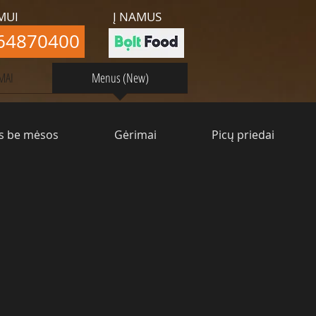
MUI
Į NAMUS
64870400
MAI
Menus (New)
s be mėsos
Gėrimai
Picų priedai