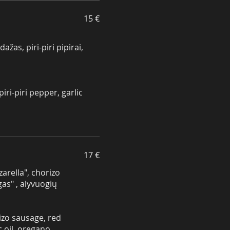
15 €
ažas, piri-piri pipirai,
iri-piri pepper, garlic
17 €
arella", chorizo
gas" , alyvuogių
zo ​​sausage, red
c oil, oregano.