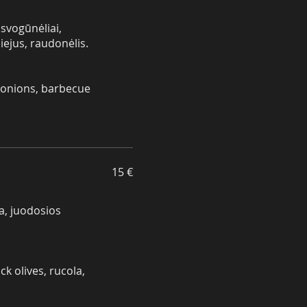
 svogūnėliai,
iejus, raudonėlis.
 onions, barbecue
15 €
ka, juodosios
k olives, rucola,