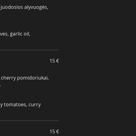
, juodosios alyvuogės,
es, garlic oil,
15 €
d cherry pomidoriukai,
.
y tomatoes, curry
15 €