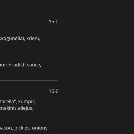
15 €
svogūnėliai, krienų
 horseradish sauce,
16 €
zarella", kumpis,
akinis aliejus,
acon, pickles, onions,