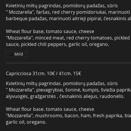
Kvietinių miltų pagrindas, pomidorų padažas, sūris
" Mozzarella", faršas, red cherry pomidoriukai, marinuoti
barbeque padažas, marinuoti aitrieji pipirai, česnakinis al
Wheat flour base, tomato sauce, cheese
"Mozzarella", minced meat, red cherry tomatoes, pickled
sauce, pickled chili peppers, garlic oil, oregano.
Mild
Capricciosa 31cm. 10€ / 41cm. 15€
Kvietinių miltų pagrindas. pomidorų padažas, sūris
" Mozzarella", pievagrybiai, šoninė, kumpis, šviežia papri
alyvuogės, gražgarstės , česnakinis aliejus, raudonėlis.
Wheat flour base. tomato sauce, cheese
"Mozzarella", mushrooms, bacon, ham, fresh paprika, blac
garlic oil, oregano.