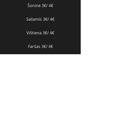
Šoninė 3€/ 4€
Saliamis 3€/ 4€
Vištiena 3€/ 4€
Faršas 3€/ 4€
Tunas 3,50€/ 4,50€
Marinuoti svogūnėliai 1.50€/ 2,50€
Gražgarstės 1.50€/ 2,50€
Barbeque padažas 1€/ 1.50€